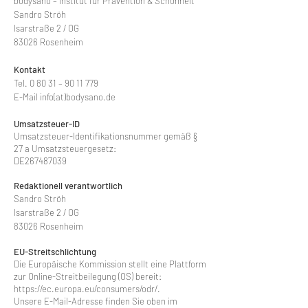
bodysano – Institut für Prävention & Schönheit
Sandro Ströh
Isarstraße 2 / OG
83026 Rosenheim
Kontakt
Tel. 0 80 31 – 90 11 779
E-Mail info(at)bodysano.de
Umsatzsteuer-ID
Umsatzsteuer-Identifikationsnummer gemäß §
27 a Umsatzsteuergesetz:
DE267487039
Redaktionell verantwortlich
Sandro Ströh
Isarstraße 2 / OG
83026 Rosenheim
EU-Streitschlichtung
Die Europäische Kommission stellt eine Plattform
zur Online-Streitbeilegung (OS) bereit:
https://ec.europa.eu/consumers/odr/.
Unsere E-Mail-Adresse finden Sie oben im