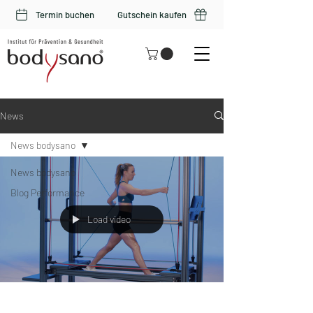
Termin buchen
Gutschein kaufen
News
News bodysano
News bodysano
Blog Performance
Load video